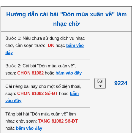
Hướng dẫn cài bài "Đón mùa xuân về" làm
nhạc chờ
Bước 1: Nếu chưa sử dụng dịch vụ nhạc
chờ, cần soạn trước:
DK
hoặc
bấm vào
đây
Bước 2: Cài bài "Đón mùa xuân về",
soạn:
CHON 81082
hoặc
bấm vào đây
Gửi
9224
➔
Cài riêng bài này cho một số điện thoại,
soạn:
CHON 81082 Số-ĐT
hoặc
bấm
vào đây
Tặng bài hát "Đón mùa xuân về" làm
nhạc chờ, soạn:
TANG 81082 Số-ĐT
hoặc
bấm vào đây