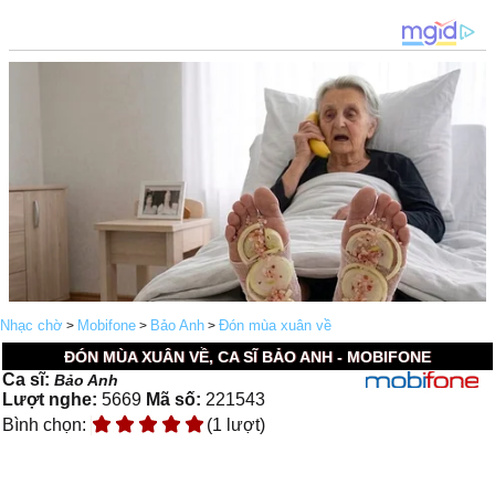
Nhạc chờ
Mobifone
Bảo Anh
Đón mùa xuân về
>
>
>
ĐÓN MÙA XUÂN VỀ, CA SĨ BẢO ANH - MOBIFONE
Ca sĩ:
Bảo Anh
Lượt nghe:
5669
Mã số:
221543
Bình chọn:
(1 lượt)